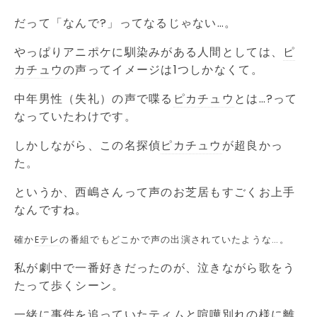
だって「なんで?」ってなるじゃない…。
やっぱりアニポケに馴染みがある人間としては、
ピ
カチュウ
の声ってイメージは1つしかなくて。
中年男性（失礼）の声で喋る
ピカチュウ
とは…?って
なっていたわけです。
しかしながら、この名探偵
ピカチュウ
が超良かっ
た。
というか、西嶋さんって声のお芝居もすごくお上手
なんですね。
確か
Eテレ
の番組でもどこかで声の出演されていたような…。
私が劇中で一番好きだったのが、泣きながら歌をう
たって歩くシーン。
一緒に事件を追っていたティムと喧嘩別れの様に離