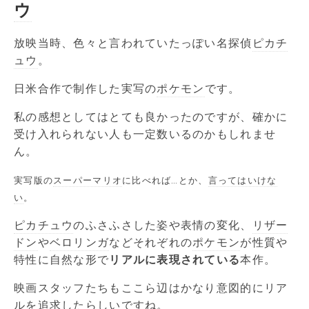
ウ
放映当時、色々と言われていたっぽい名探偵
ピカチ
ュウ
。
日米合作で制作した実写の
ポケモン
です。
私の感想としてはとても良かったのですが、確かに
受け入れられない人も一定数いるのかもしれませ
ん。
実写版の
スーパーマリオ
に比べれば…とか、
言ってはいけな
い
。
ピカチュウ
のふさふさした姿や表情の変化、
リザー
ドン
や
ベロリンガ
などそれぞれの
ポケモン
が性質や
特性に自然な形で
リアルに表現されている
本作。
映画スタッフたちもここら辺はかなり意図的にリア
ルを追求したらしいですね。