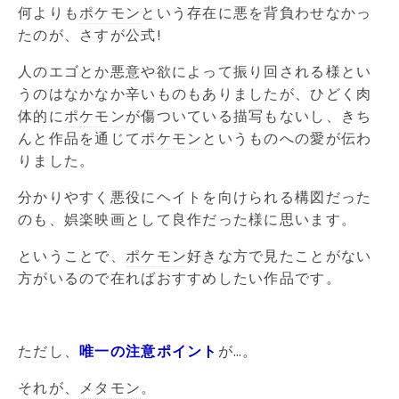
何よりも
ポケモン
という存在に悪を背負わせなかっ
たのが、さすが公式!
人のエゴとか悪意や欲によって振り回される様とい
うのはなかなか辛いものもありましたが、ひどく肉
体的に
ポケモン
が傷ついている描写もないし、きち
んと作品を通じて
ポケモン
というものへの愛が伝わ
りました。
分かりやすく悪役にヘイトを向けられる構図だった
のも、娯楽映画として良作だった様に思います。
ということで、
ポケモン
好きな方で見たことがない
方がいるので在ればおすすめしたい作品です。
ただし、
唯一の注意ポイント
が…。
それが、
メタモン
。