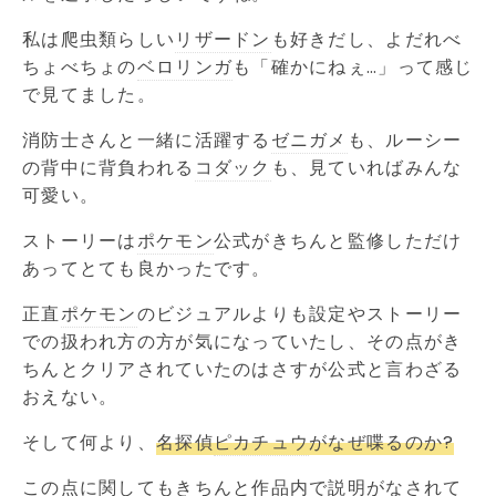
私は爬虫類らしい
リザードン
も好きだし、よだれべ
ちょべちょの
ベロリンガ
も「確かにねぇ…」って感じ
で見てました。
消防士さんと一緒に活躍する
ゼニガメ
も、ルーシー
の背中に背負われる
コダック
も、見ていればみんな
可愛い。
ストーリーは
ポケモン
公式がきちんと監修しただけ
あってとても良かったです。
正直
ポケモン
のビジュアルよりも設定やストーリー
での扱われ方の方が気になっていたし、その点がき
ちんとクリアされていたのはさすが公式と言わざる
おえない。
そして何より、
名探偵
ピカチュウ
がなぜ喋るのか?
この点に関してもきちんと作品内で説明がなされて