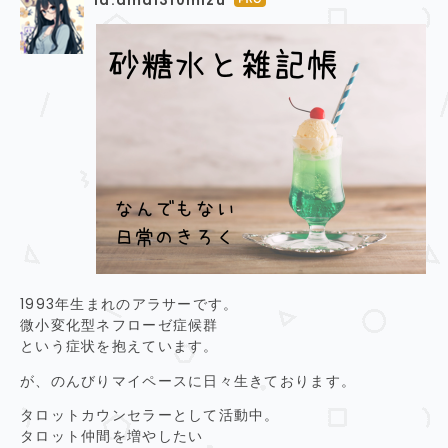
id:amai310mizu
はて
なブ
ログ
Pro
1993年生まれのアラサーです。
微小変化型ネフローゼ症候群
という症状を抱えています。
が、のんびりマイペースに日々生きております。
タロットカウンセラーとして活動中。
タロット仲間を増やしたい