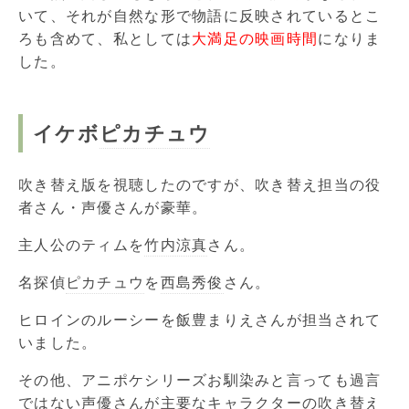
いて、それが自然な形で物語に反映されているとこ
ろも含めて、私としては
大満足の映画時間
になりま
した。
イケボ
ピカチュウ
吹き替え版を視聴したのですが、吹き替え担当の役
者さん・声優さんが豪華。
主人公のティムを
竹内涼真
さん。
名探偵
ピカチュウ
を
西島秀俊
さん。
ヒロインのルーシーを飯豊まりえさんが担当されて
いました。
その他、アニポケシリーズお馴染みと言っても過言
ではない声優さんが主要なキャ
ラク
ターの吹き替え