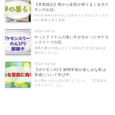
【本気雑記】朝から妄想が捗りまくるポケ
モンのお話。
YouTubeのポケモン公式チャンネルにアップさ
れた動画を見て妄想…
2023-08-31
やっとアイテムの使い方が分かったポケモ
ンスリープの話
朝晩の暑さが緩んだような気もする日があれば、
気のせいだった…
2023-03-02
【ポケモンSV】林間学校が楽しみな私は
育成について学び中。
少し前からちらほら目にしていた、「27日はポ
ケモンデー!」とい…