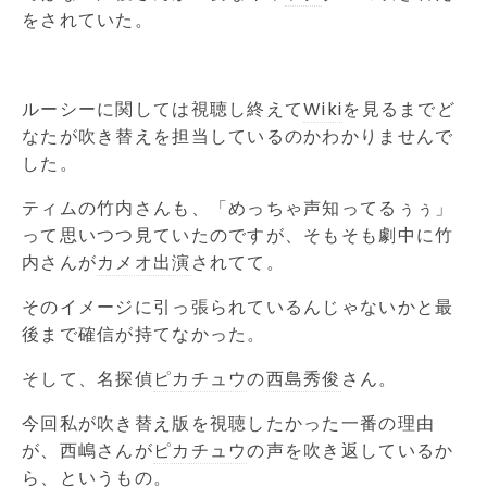
をされていた。
ルーシーに関しては視聴し終えて
Wiki
を見るまでど
なたが吹き替えを担当しているのかわかりませんで
した。
ティムの竹内さんも、「めっちゃ声知ってるぅぅ」
って思いつつ見ていたのですが、そもそも劇中に竹
内さんが
カメオ出演
されてて。
そのイメージに引っ張られているんじゃないかと最
後まで確信が持てなかった。
そして、名探偵
ピカチュウ
の
西島秀俊
さん。
今回私が吹き替え版を視聴したかった一番の理由
が、西嶋さんが
ピカチュウ
の声を吹き返しているか
ら、というもの。