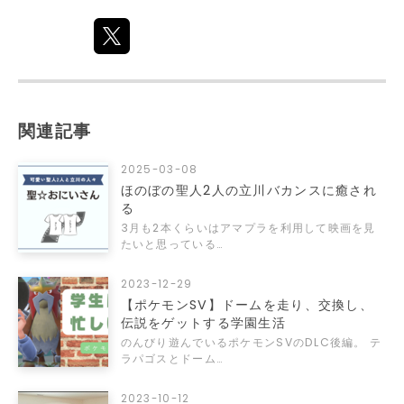
関連記事
2025-03-08
ほのぼの聖人2人の立川バカンスに癒され
る
3月も2本くらいはアマプラを利用して映画を見
たいと思っている…
2023-12-29
【ポケモンSV】ドームを走り、交換し、
伝説をゲットする学園生活
のんびり遊んでいるポケモンSVのDLC後編。 テ
ラパゴスとドーム…
2023-10-12