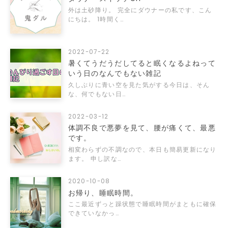
外は土砂降り。 完全にダウナーの私です、こん
にちは。 1時間く…
2022-07-22
暑くてうだうだしてると眠くなるよねって
いう日のなんでもない雑記
久しぶりに青い空を見た気がする今日は、そん
な、何でもない日…
2022-03-12
体調不良で悪夢を見て、腰が痛くて、最悪
です。
相変わらずの不調なので、本日も簡易更新になり
ます。 申し訳な…
2020-10-08
お帰り、睡眠時間。
ここ最近ずっと躁状態で睡眠時間がまともに確保
できていなかっ…